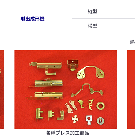
縦型
射出成形機
横型
熱
各種プレス加工部品