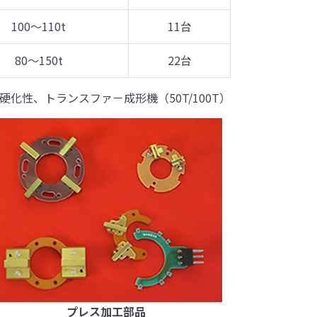
100～110t
11台
80～150t
22台
硬化性、トランスファ－成形機（50T/100T）
プレス加工部品