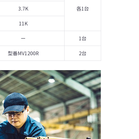
3.7K
各1台
11K
ー
1台
型番MV1200R
2台