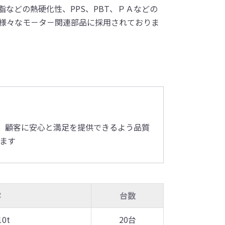
などの熱硬化性、PPS、PBT、ＰＡなどの
様々なモ－タ－関連部品に採用されておりま
き、顧客に安心と満足を提供できるよう品質
ます
容
台数
10t
20台