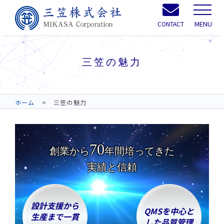
MENU
CONTACT
三笠の魅力
ホーム
三笠の魅力
70
創業から
年間培ってきた
実績と信頼
設計支援から
QMSを中心と
生産まで一貫
した品質管理