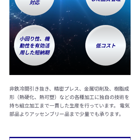
対応
小回り性、機
動性を有効活
低コスト
用した短納期
非鉄冷間引き抜き、精密プレス、金属切削及、樹脂成
形（熱硬化、熱可塑）などの各種加工に独自の技術を
持ち組立加工まで一貫した生産を行っています。 電気
部品よりアッセンブリー品まで少量でも承ります。